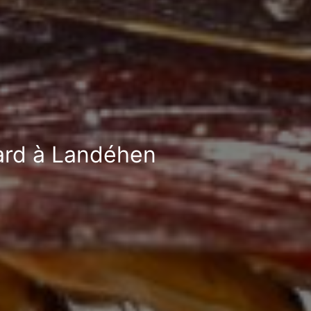
fard à Landéhen