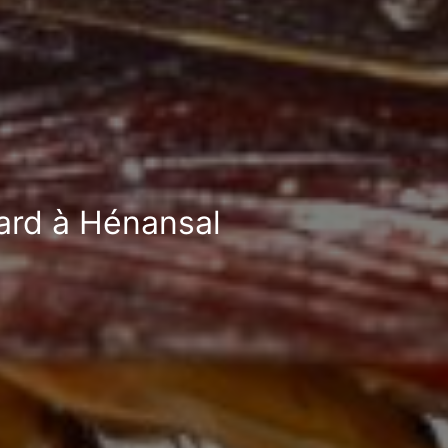
fard à Hénansal