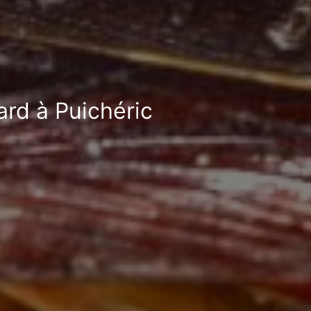
ard à Puichéric