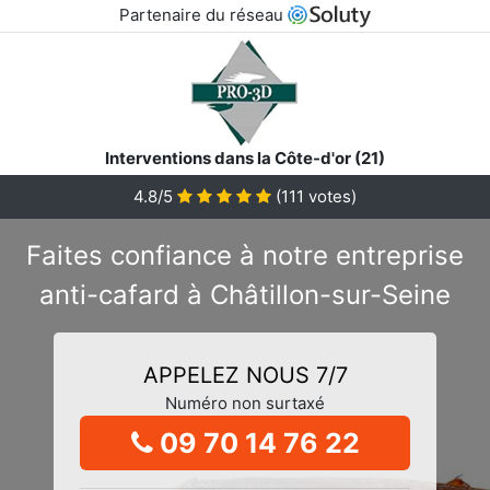
Partenaire du réseau
Interventions dans la Côte-d'or (21)
4.8/5
(
111
votes)
Faites confiance à notre entreprise
anti-cafard à Châtillon-sur-Seine
APPELEZ NOUS 7/7
Numéro non surtaxé
09 70 14 76 22