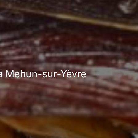
d à Mehun-sur-Yèvre